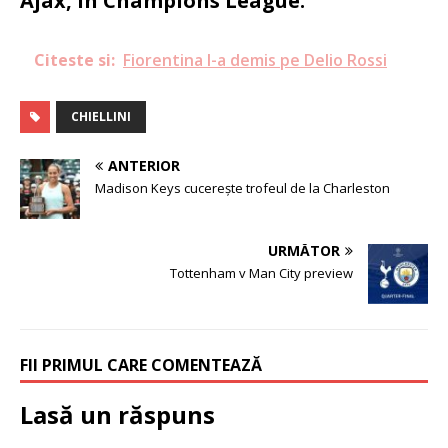
Ajax, în Champions League.
Citeste si:
Fiorentina l-a demis pe Delio Rossi
CHIELLINI
ANTERIOR
Madison Keys cucerește trofeul de la Charleston
URMĂTOR
Tottenham v Man City preview
FII PRIMUL CARE COMENTEAZĂ
Lasă un răspuns