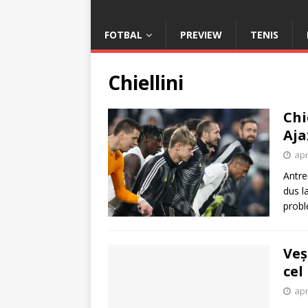
FOTBAL
PREVIEW
TENIS
Chiellini
Chi
Aja
apr
Antre
dus l
probl
Veș
cel
apr