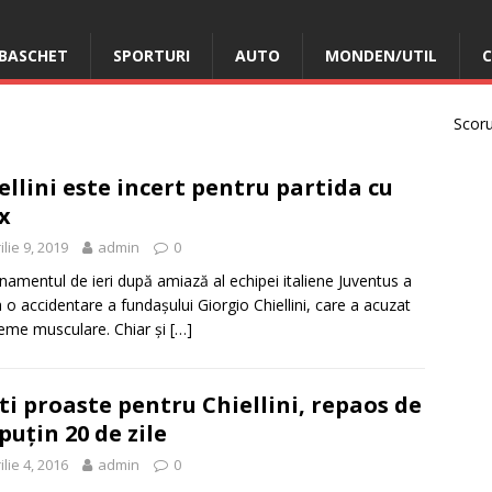
BASCHET
SPORTURI
AUTO
MONDEN/UTIL
C
Scorur
ellini este incert pentru partida cu
x
ilie 9, 2019
admin
0
namentul de ieri după amiază al echipei italiene Juventus a
a o accidentare a fundașului Giorgio Chiellini, care a acuzat
eme musculare. Chiar și
[…]
ti proaste pentru Chiellini, repaos de
 puțin 20 de zile
ilie 4, 2016
admin
0