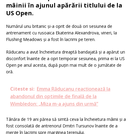
mâinii în ajunul apărării titlului de la
US Open.
Numărul unu britanic și-a oprit de două ori sesiunea de
antrenament cu rusoaica Ekaterina Alexandrova, vineri, la
Flushing Meadows și a fost în lacrimi pe teren.
Răducanu a avut încheietura dreaptă bandajată și a apărut un
disconfort înainte de a opri temporar sesiunea, prima ei la US
Open pe anul acesta, după puțin mai mult de o jumătate de
oră.
Citeste si:
Emma Răducanu reacționează la
abandonul din optimile de finală de la
Wimbledon: „Miza m-a ajuns din urmă”
Tânăra de 19 ani părea să simtă ceva la încheietura mâinii și a
fost consolată de antrenorul Dmitri Tursunov înainte de a
merge în lacrimi spre marginea terenului.