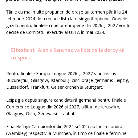
Ţările cu mai multe propuneri de oraşe au termen până la 24
februarie 2024 de a reduce lista la o singură opţiune. Oraşele
gazdă pentru finalele cupelor europene din 2026 şi 2027 vor fi
decise de Comitetul executiv al UEFA în mai 2024.
Citeste si:
Alexis Sanchez va lipsi de la derby-ul
cu Spurs
Pentru finalele Europa League 2026 şi 2027 s-au înscris
Bucureştiul, Glasgow, Istanbul şi cinci oraşe germane: Leipzig,
Dusseldorf, Frankfurt, Gelsenkirchen şi Stuttgart.
Leipzig a depus singura candidatură germană pentru finalele
Conference League din 2026 şi 2027, alături de Ierusalim,
Glasgow, Oslo, Geneva şi Istanbul.
Finalele Ligii Campionilor din 2024 şi 2025 au loc la Londra
(Wembley) respectiv la Munchen, în timp ce finalele feminine