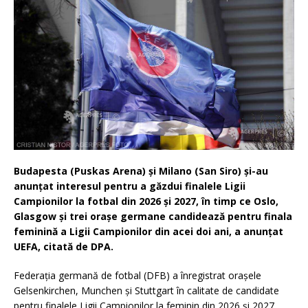
Budapesta (Puskas Arena) şi Milano (San Siro) şi-au
anunţat interesul pentru a găzdui finalele Ligii
Campionilor la fotbal din 2026 şi 2027, în timp ce Oslo,
Glasgow şi trei oraşe germane candidează pentru finala
feminină a Ligii Campionilor din acei doi ani, a anunţat
UEFA, citată de DPA.
Federaţia germană de fotbal (DFB) a înregistrat oraşele
Gelsenkirchen, Munchen şi Stuttgart în calitate de candidate
pentru finalele Ligii Campionilor la feminin din 2026 şi 2027.