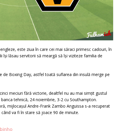
engleze, este ziua în care cei mai săraci primesc cadouri, în
i își lăsau servitorii să meargă să își viziteze familia de
fie de Boxing Day, astfel toată suflarea din insulă merge pe
nci meciuri fără victorie, dealtfel nu au mai simțit gustul
 pe banca tehnică, 24 noiembrie, 3-2 cu Southampton.
 oră, mijlocașul Andre-Frank Zambo Anguissa s-a recuperat
 când va fi în stare să joace 90 de minute.
abinho