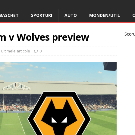
BASCHET
SPORTURI
AUTO
MONDEN/UTIL
C
m v Wolves preview
Scorur
,
Ultimele articole
0