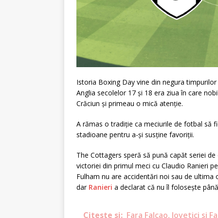
Istoria Boxing Day vine din negura timpurilor 
Anglia secolelor 17 și 18 era ziua în care nobili
Crăciun și primeau o mică atenție.
A rămas o tradiție ca meciurile de fotbal să 
stadioane pentru a-și susține favoriții.
The Cottagers speră să pună capăt seriei de ci
victoriei din primul meci cu Claudio Ranieri
Fulham nu are accidentări noi sau de ultima
dar
Ranieri
a declarat că nu îl folosește până
Citeste si:
Fara Falcao, Jovetici si F