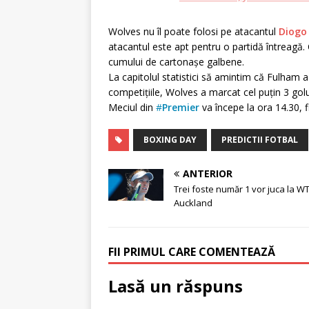
Wolves nu îl poate folosi pe atacantul
Diogo
atacantul este apt pentru o partidă întreagă
cumului de cartonașe galbene.
La capitolul statistici să amintim că Fulham a 
competițiile, Wolves a marcat cel puțin 3 golur
Meciul din
#
Premier
va începe la ora 14.30, 
BOXING DAY
PREDICTII FOTBAL
ANTERIOR
Trei foste număr 1 vor juca la W
Auckland
FII PRIMUL CARE COMENTEAZĂ
Lasă un răspuns