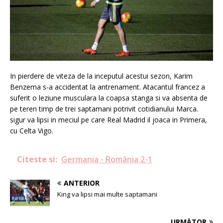
In pierdere de viteza de la inceputul acestui sezon, Karim
Benzema s-a accidentat la antrenament. Atacantul francez a
suferit o leziune musculara la coapsa stanga si va absenta de
pe teren timp de trei saptamani potrivit cotidianului Marca.
sigur va lipsi in meciul pe care Real Madrid il joaca in Primera,
cu Celta Vigo.
Citeste si:
Germania - România 2-1
ANTERIOR
King va lipsi mai multe saptamani
URMĂTOR