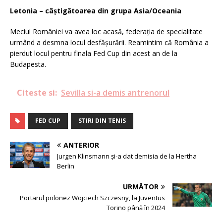
Letonia – câștigătoarea din grupa Asia/Oceania
Meciul României va avea loc acasă, federația de specialitate
urmând a desmna locul desfășurării. Reamintim că România a
pierdut locul pentru finala Fed Cup din acest an de la
Budapesta.
Citeste si:
Sevilla si-a demis antrenorul
FED CUP
STIRI DIN TENIS
ANTERIOR
Jurgen Klinsmann și-a dat demisia de la Hertha
Berlin
URMĂTOR
Portarul polonez Wojciech Szczesny, la Juventus
Torino până în 2024