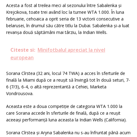
Acesta a fost al treilea meci al sezonului între Sabalenka şi
Krejcikova, toate trei având loc la turnee WTA 1.000. În luna
februarie, cehoaica a oprit seria de 13 victorii consecutive a
belarusei, în drumul său către titlu la Dubai. Sabalenka şi-a luat
revanşa două săptămâni mai târziu, la Indian Wells.
Citeste si:
Minifotbalul apreciat la nivel
european
Sorana Cîrstea (32 ani, locul 74 TWA) a acces în sferturile de
finală la Miami după ce a reuşit să învingă tot în două seturi, 7-
6 (7/3), 6-4, o altă reprezentantă a Cehiei, Marketa
Vondrousova.
Aceasta este a doua competiţie de categoria WTA 1.000 la
care Sorana accede în sferturile de finală, după ce a reuşit
aceeaşi performanţă luna aceasta la Indian Wells (California).
Sorana Cîrstea şi Aryna Sabalenka nu s-au înfruntat până acum