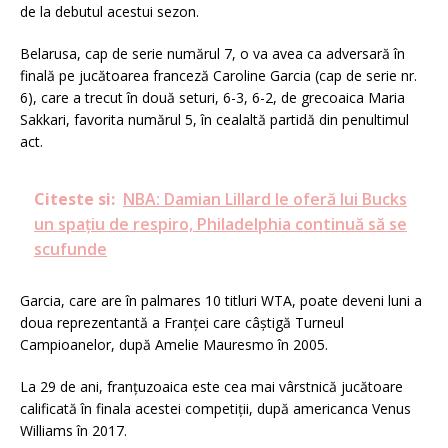
de la debutul acestui sezon.
Belarusa, cap de serie numărul 7, o va avea ca adversară în
finală pe jucătoarea franceză Caroline Garcia (cap de serie nr.
6), care a trecut în două seturi, 6-3, 6-2, de grecoaica Maria
Sakkari, favorita numărul 5, în cealaltă partidă din penultimul
act.
Citeste si:
NBA: Damian Lillard le oferă lui Bucks
un spațiu de respiro, Philadelphia continuă să se
scufunde
Garcia, care are în palmares 10 titluri WTA, poate deveni luni a
doua reprezentantă a Franţei care câştigă Turneul
Campioanelor, după Amelie Mauresmo în 2005.
La 29 de ani, franţuzoaica este cea mai vârstnică jucătoare
calificată în finala acestei competiţii, după americanca Venus
Williams în 2017.