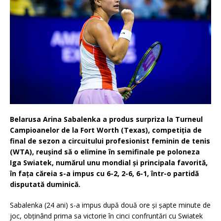
Belarusa Arina Sabalenka a produs surpriza la Turneul
Campioanelor de la Fort Worth (Texas), competiţia de
final de sezon a circuitului profesionist feminin de tenis
(WTA), reuşind să o elimine în semifinale pe poloneza
Iga Swiatek, numărul unu mondial şi principala favorită,
în faţa căreia s-a impus cu 6-2, 2-6, 6-1, într-o partidă
disputată duminică.
Sabalenka (24 ani) s-a impus după două ore şi şapte minute de
joc, obţinând prima sa victorie în cinci confruntări cu Swiatek