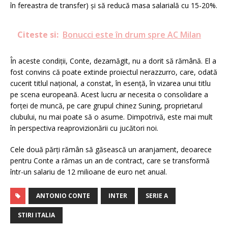
în fereastra de transfer) și să reducă masa salarială cu 15-20%.
Citeste si:
Bonucci este în drum spre AC Milan
În aceste condiții, Conte, dezamăgit, nu a dorit să rămână. El a
fost convins că poate extinde proiectul nerazzurro, care, odată
cucerit titlul național, a constat, în esență, în vizarea unui titlu
pe scena europeană. Acest lucru ar necesita o consolidare a
forței de muncă, pe care grupul chinez Suning, proprietarul
clubului, nu mai poate să o asume. Dimpotrivă, este mai mult
în perspectiva reaprovizionării cu jucători noi.
Cele două părți rămân să găsească un aranjament, deoarece
pentru Conte a rămas un an de contract, care se transformă
într-un salariu de 12 milioane de euro net anual.
ANTONIO CONTE
INTER
SERIE A
STIRI ITALIA