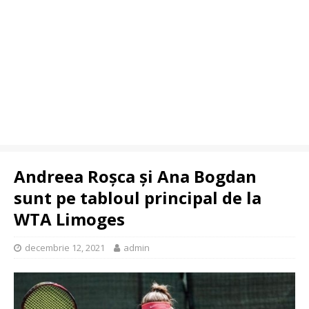
Andreea Roșca și Ana Bogdan
sunt pe tabloul principal de la
WTA Limoges
decembrie 12, 2021
admin