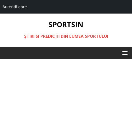
Autentificare
SPORTSIN
ŞTIRI SI PREDICŢII DIN LUMEA SPORTULUI