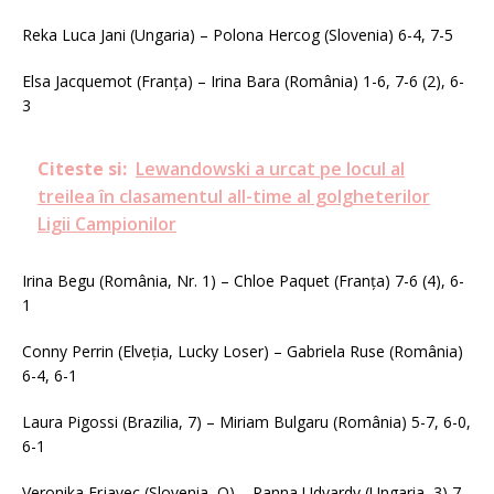
Reka Luca Jani (Ungaria) – Polona Hercog (Slovenia) 6-4, 7-5
Elsa Jacquemot (Franța) – Irina Bara (România) 1-6, 7-6 (2), 6-
3
Citeste si:
Lewandowski a urcat pe locul al
treilea în clasamentul all-time al golgheterilor
Ligii Campionilor
Irina Begu (România, Nr. 1) – Chloe Paquet (Franța) 7-6 (4), 6-
1
Conny Perrin (Elveția, Lucky Loser) – Gabriela Ruse (România)
6-4, 6-1
Laura Pigossi (Brazilia, 7) – Miriam Bulgaru (România) 5-7, 6-0,
6-1
Veronika Erjavec (Slovenia, Q) – Panna Udvardy (Ungaria, 3) 7-