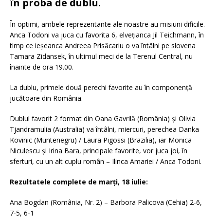
în proba de dublu.
În optimi, ambele reprezentante ale noastre au misiuni dificile.
Anca Todoni va juca cu favorita 6, elvețianca Jil Teichmann, în
timp ce ieșeanca Andreea Prisăcariu o va întâlni pe slovena
Tamara Zidansek, în ultimul meci de la Terenul Central, nu
înainte de ora 19.00.
La dublu, primele două perechi favorite au în componență
jucătoare din România.
Dublul favorit 2 format din Oana Gavrilă (România) și Olivia
Tjandramulia (Australia) va întâlni, miercuri, perechea Danka
Kovinic (Muntenegru) / Laura Pigossi (Brazilia), iar Monica
Niculescu și Irina Bara, principale favorite, vor juca joi, în
sferturi, cu un alt cuplu român – Ilinca Amariei / Anca Todoni.
Rezultatele complete de marți, 18 iulie:
Ana Bogdan (România, Nr. 2) – Barbora Palicova (Cehia) 2-6,
7-5, 6-1