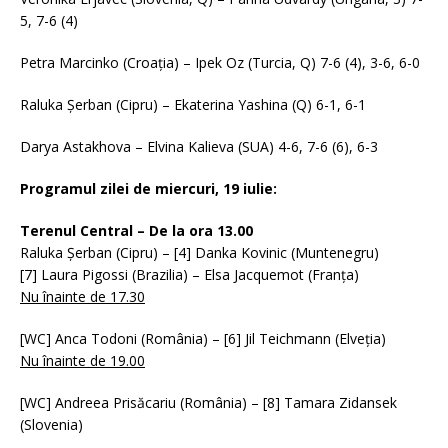
5, 7-6 (4)
Petra Marcinko (Croația) – Ipek Oz (Turcia, Q) 7-6 (4), 3-6, 6-0
Raluka Șerban (Cipru) – Ekaterina Yashina (Q) 6-1, 6-1
Darya Astakhova – Elvina Kalieva (SUA) 4-6, 7-6 (6), 6-3
Programul zilei de miercuri, 19 iulie:
Terenul Central – De la ora 13.00
Raluka Șerban (Cipru) – [4] Danka Kovinic (Muntenegru)
[7] Laura Pigossi (Brazilia) – Elsa Jacquemot (Franța)
Nu înainte de 17.30
[WC] Anca Todoni (România) – [6] Jil Teichmann (Elveția)
Nu înainte de 19.00
[WC] Andreea Prisăcariu (România) – [8] Tamara Zidansek
(Slovenia)