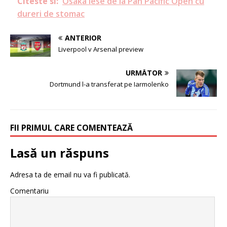
Citeste si:
Osaka iese de la Pan Pacific Open cu
dureri de stomac
ANTERIOR
Liverpool v Arsenal preview
URMĂTOR
Dortmund l-a transferat pe Iarmolenko
FII PRIMUL CARE COMENTEAZĂ
Lasă un răspuns
Adresa ta de email nu va fi publicată.
Comentariu