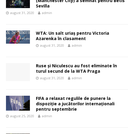
(Manchester City) a semnat pentru Betis
Sevilla
august 31, 2020
admin
WTA: Un salt uriaș pentru Victoria
Azarenka în clasament
august 31, 2020
admin
Ruse și Niculescu au fost eliminate în
turul secund de la WTA Praga
august 31, 2020
admin
FIFA a relaxat regulile de punere la
dispoziţie a jucătorilor internaţionali
pentru septembrie
august 25, 2020
admin