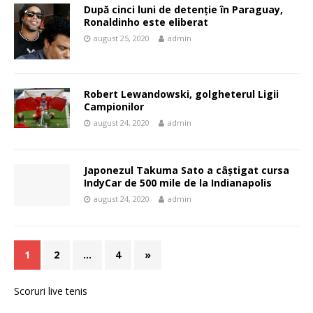
După cinci luni de detenție în Paraguay,
Ronaldinho este eliberat
august 25, 2020
admin
Robert Lewandowski, golgheterul Ligii
Campionilor
august 24, 2020
admin
Japonezul Takuma Sato a câştigat cursa
IndyCar de 500 mile de la Indianapolis
august 24, 2020
admin
1
2
…
4
»
Scoruri live tenis