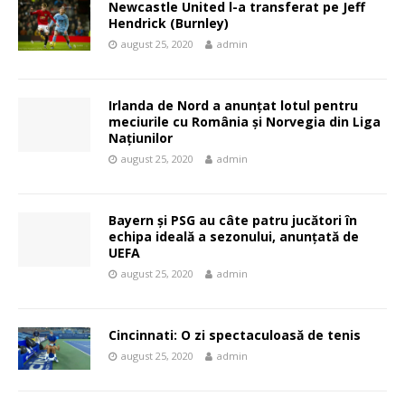
Newcastle United l-a transferat pe Jeff
Hendrick (Burnley)
august 25, 2020
admin
Irlanda de Nord a anunţat lotul pentru
meciurile cu România şi Norvegia din Liga
Naţiunilor
august 25, 2020
admin
Bayern şi PSG au câte patru jucători în
echipa ideală a sezonului, anunţată de
UEFA
august 25, 2020
admin
Cincinnati: O zi spectaculoasă de tenis
august 25, 2020
admin