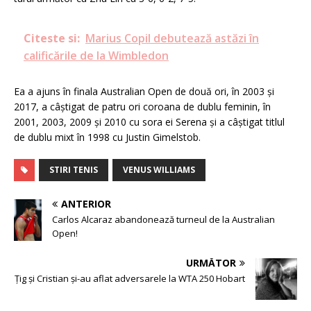
Citeste si:
Marius Copil debutează astăzi în
calificările de la Wimbledon
Ea a ajuns în finala Australian Open de două ori, în 2003 și
2017, a câștigat de patru ori coroana de dublu feminin, în
2001, 2003, 2009 și 2010 cu sora ei Serena și a câștigat titlul
de dublu mixt în 1998 cu Justin Gimelstob.
STIRI TENIS
VENUS WILLIAMS
ANTERIOR
Carlos Alcaraz abandonează turneul de la Australian
Open!
URMĂTOR
Țig și Cristian și-au aflat adversarele la WTA 250 Hobart