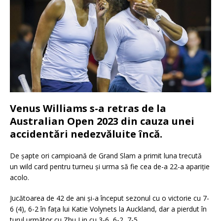
Venus Williams s-a retras de la
Australian Open 2023 din cauza unei
accidentări nedezvăluite încă.
De șapte ori campioană de Grand Slam a primit luna trecută
un wild card pentru turneu și urma să fie cea de-a 22-a apariție
acolo.
Jucătoarea de 42 de ani și-a început sezonul cu o victorie cu 7-
6 (4), 6-2 în fața lui Katie Volynets la Auckland, dar a pierdut în
turul următor cu Zhu Lin cu 3-6, 6-2, 7-5.