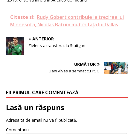
Citeste si:
Rudy Gobert contribuie la trezirea lui
Minnesota, Nicolas Batum mut în fața lui Dallas
ANTERIOR
Zieler s-a transferat la Stuttgart
URMĂTOR
Dani Alves a semnat cu PSG
FII PRIMUL CARE COMENTEAZĂ
Lasă un răspuns
Adresa ta de email nu va fi publicată.
Comentariu