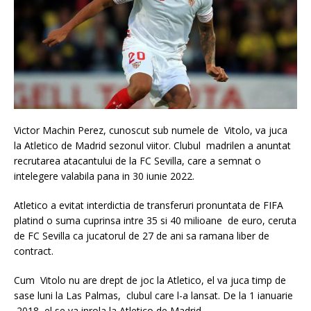
Victor Machin Perez, cunoscut sub numele de Vitolo, va juca
la Atletico de Madrid sezonul viitor. Clubul madrilen a anuntat
recrutarea atacantului de la FC Sevilla, care a semnat o
intelegere valabila pana in 30 iunie 2022.
Atletico a evitat interdictia de transferuri pronuntata de FIFA
platind o suma cuprinsa intre 35 si 40 milioane de euro, ceruta
de FC Sevilla ca jucatorul de 27 de ani sa ramana liber de
contract.
Cum Vitolo nu are drept de joc la Atletico, el va juca timp de
sase luni la Las Palmas, clubul care l-a lansat. De la 1 ianuarie
2018, el se va inrola la Atletico de Madrid.