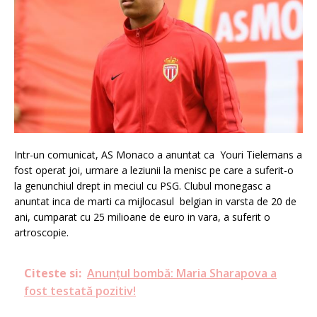
Intr-un comunicat, AS Monaco a anuntat ca Youri Tielemans a
fost operat joi, urmare a leziunii la menisc pe care a suferit-o
la genunchiul drept in meciul cu PSG. Clubul monegasc a
anuntat inca de marti ca mijlocasul belgian in varsta de 20 de
ani, cumparat cu 25 milioane de euro in vara, a suferit o
artroscopie.
Citeste si:
Anunțul bombă: Maria Sharapova a
fost testată pozitiv!