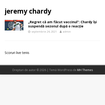
jeremy chardy
„Regret că am făcut vaccinul”: Chardy își
suspendă sezonul după o reacție
septembrie 24, 2021
admin
Scoruri live tenis
Drepturi de autor © 2026 | Temă WordPress de
MH Themes