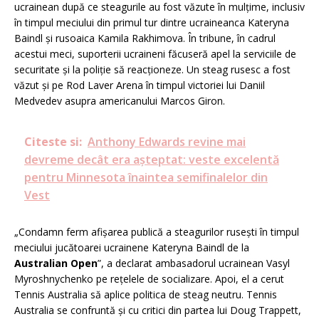
ucrainean după ce steagurile au fost văzute în mulțime, inclusiv
în timpul meciului din primul tur dintre ucraineanca Kateryna
Baindl și rusoaica Kamila Rakhimova. În tribune, în cadrul
acestui meci, suporterii ucraineni făcuseră apel la serviciile de
securitate și la poliție să reacționeze. Un steag rusesc a fost
văzut și pe Rod Laver Arena în timpul victoriei lui Daniil
Medvedev asupra americanului Marcos Giron.
Citeste si:
Anthony Edwards revine mai
devreme decât era așteptat: veste excelentă
pentru Minnesota înaintea semifinalelor din
Vest
„Condamn ferm afișarea publică a steagurilor rusești în timpul
meciului jucătoarei ucrainene Kateryna Baindl de la
Australian Open
”, a declarat ambasadorul ucrainean Vasyl
Myroshnychenko pe rețelele de socializare. Apoi, el a cerut
Tennis Australia să aplice politica de steag neutru. Tennis
Australia se confruntă și cu critici din partea lui Doug Trappett,