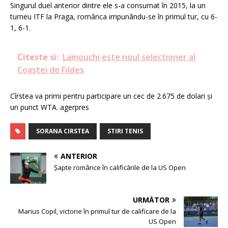
Singurul duel anterior dintre ele s-a consumat în 2015, la un
turneu ITF la Praga, românca impunându-se în primul tur, cu 6-
1, 6-1.
Citeste si:
Lamouchi este noul selectioner al
Coastei de Fildes
Cîrstea va primi pentru participare un cec de 2.675 de dolari şi
un punct WTA. agerpres
SORANA CIRSTEA
STIRI TENIS
ANTERIOR
Șapte românce în calificările de la US Open
URMĂTOR
Marius Copil, victorie în primul tur de calificare de la
US Open