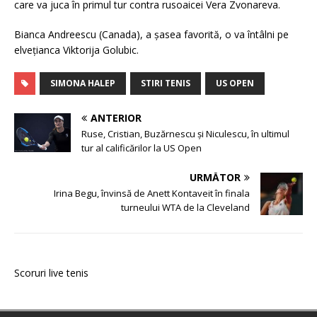
care va juca în primul tur contra rusoaicei Vera Zvonareva.
Bianca Andreescu (Canada), a şasea favorită, o va întâlni pe
elveţianca Viktorija Golubic.
SIMONA HALEP
STIRI TENIS
US OPEN
ANTERIOR
Ruse, Cristian, Buzărnescu şi Niculescu, în ultimul
tur al calificărilor la US Open
URMĂTOR
Irina Begu, învinsă de Anett Kontaveit în finala
turneului WTA de la Cleveland
Scoruri live tenis