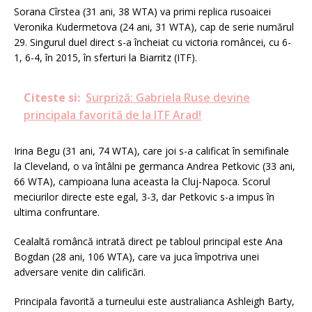
Sorana Cîrstea (31 ani, 38 WTA) va primi replica rusoaicei
Veronika Kudermetova (24 ani, 31 WTA), cap de serie numărul
29. Singurul duel direct s-a încheiat cu victoria româncei, cu 6-
1, 6-4, în 2015, în sferturi la Biarritz (ITF).
Citeste si:
Surpriză: Gabriela Ruse devine
principala favorită de la ITF Arad!
Irina Begu (31 ani, 74 WTA), care joi s-a calificat în semifinale
la Cleveland, o va întâlni pe germanca Andrea Petkovic (33 ani,
66 WTA), campioana luna aceasta la Cluj-Napoca. Scorul
meciurilor directe este egal, 3-3, dar Petkovic s-a impus în
ultima confruntare.
Cealaltă româncă intrată direct pe tabloul principal este Ana
Bogdan (28 ani, 106 WTA), care va juca împotriva unei
adversare venite din calificări.
Principala favorită a turneului este australianca Ashleigh Barty,