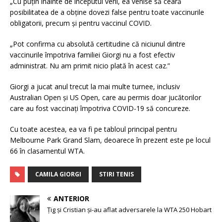
„Cu puțin înainte de începutul verii, ea venise să ceară
posibilitatea de a obține dovezi false pentru toate vaccinurile
obligatorii, precum și pentru vaccinul COVID.
„Pot confirma cu absolută certitudine că niciunul dintre
vaccinurile împotriva familiei Giorgi nu a fost efectiv
administrat. Nu am primit nicio plată în acest caz.”
Giorgi a jucat anul trecut la mai multe turnee, inclusiv
Australian Open și US Open, care au permis doar jucătorilor
care au fost vaccinați împotriva COVID-19 să concureze.
Cu toate acestea, ea va fi pe tabloul principal pentru
Melbourne Park Grand Slam, deoarece în prezent este pe locul
66 în clasamentul WTA.
CAMILA GIORGI
STIRI TENIS
ANTERIOR
Țig și Cristian și-au aflat adversarele la WTA 250 Hobart