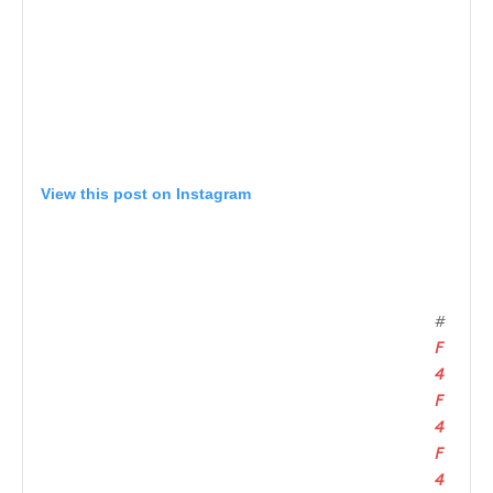
View this post on Instagram
#
F
4
F
4
F
4