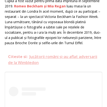
Cuplul a fost văzut pentru prima dată împreună în septembrie
2019.
Romeo Beckham și Mia Regan
luau masa la un
restaurant din Londra în acel moment, după ce au participat –
separat – la un spectacol Victoria Beckham la Fashion Week.
Luna următoare, tânărul cu vopseaua blondă platină
împărtășise o fotografie a iubitei sale pe rețelele de
socializare, pentru a-i ura la mulți ani. În decembrie 2019, duo-
ul a publicat și fotografiile epopeii lor nebunești pariziene, între
pauza Brioche Dorée și selfie-urile din Turnul Eiffel.
Citeste si:
Jucătorii români şi-au aflat adversarii
de la Wimbledon