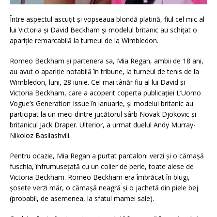
Între aspectul ascuțit și vopseaua blondă platină, fiul cel mic al
lui Victoria și David Beckham și modelul britanic au schițat o
apariție remarcabilă la turneul de la Wimbledon.
Romeo Beckham și partenera sa, Mia Regan, ambii de 18 ani,
au avut o apariție notabilă în tribune, la turneul de tenis de la
Wimbledon, luni, 28 iunie. Cel mai tânăr fiu al lui David și
Victoria Beckham, care a acoperit coperta publicației L’Uomo
Vogue’s Generation Issue în ianuarie, și modelul britanic au
participat la un meci dintre jucătorul sârb Novak Djokovic și
britanicul Jack Draper. Ulterior, a urmat duelul Andy Murray-
Nikoloz Basilashvili.
Pentru ocazie, Mia Regan a purtat pantaloni verzi și o cămașă
fuschia, înfrumusețată cu un colier de perle, toate alese de
Victoria Beckham. Romeo Beckham era îmbrăcat în blugi,
șosete verzi măr, o cămașă neagră și o jachetă din piele bej
(probabil, de asemenea, la sfatul mamei sale).