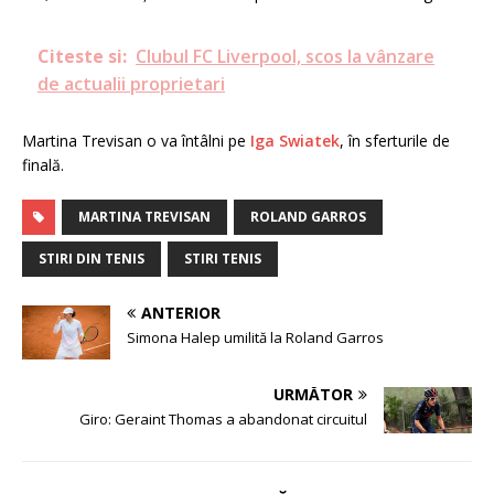
Citeste si:
Clubul FC Liverpool, scos la vânzare
de actualii proprietari
Martina Trevisan o va întâlni pe
Iga Swiatek
, în sferturile de
finală.
MARTINA TREVISAN
ROLAND GARROS
STIRI DIN TENIS
STIRI TENIS
ANTERIOR
Simona Halep umilită la Roland Garros
URMĂTOR
Giro: Geraint Thomas a abandonat circuitul