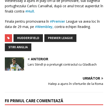
Wednesday a ajuns în play-off-ul de promovare, sub bagheta
portughezului Carlos Carvalhal, după ce anul trecut aupierdut în
finală contra
#
Hull.
Finala pentru promovarea în
#
Premier
League va avea loc în
data de 29 mai, pe
#
Wembley,
contra echipei Reading.
HUDDERSFIELD
PREMIER LEAGUE
STIRI ANGLIA
ANTERIOR
Lars Stindl și-a prelungit contractul cu Gladbach
URMĂTOR
Halep a ajuns în sferturile de la Roma
FII PRIMUL CARE COMENTEAZĂ