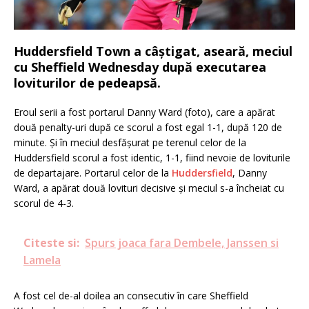
Huddersfield Town a câștigat, aseară, meciul
cu Sheffield Wednesday după executarea
loviturilor de pedeapsă.
Eroul serii a fost portarul Danny Ward (foto), care a apărat
două penalty-uri după ce scorul a fost egal 1-1, după 120 de
minute. Și în meciul desfășurat pe terenul celor de la
Huddersfield scorul a fost identic, 1-1, fiind nevoie de loviturile
de departajare. Portarul celor de la
Huddersfield
, Danny
Ward, a apărat două lovituri decisive și meciul s-a încheiat cu
scorul de 4-3.
Citeste si:
Spurs joaca fara Dembele, Janssen si
Lamela
A fost cel de-al doilea an consecutiv în care Sheffield