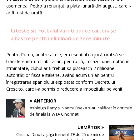
asemenea, Pedro a renunțat la plata lunară din august, care i-
ar fi fost datorată.
Citeste si:
Fotbalul va introduce cartonaşe
albastre pentru eliminări de zece minute
Pentru Roma, printre altele, era esențial ca jucătorul să se
transfere într-un club italian, pentru că, în cazul unei mutări în
străinătate, clubul ar fi trebuit să plătească 2 milioane
autorităților fiscale italiene, având acum un an pentru
înregistrarea spaniolului exploatat conform Decretului
Crescito, care i-a permis o reducere a impozitului pe venit.
ANTERIOR
Ashleigh Barty şi Naomi Osaka s-au calificat în optimile
de finală la WTA Cincinnati
URMĂTOR
Cristina Dinu câștigă turneul ITF de 25 de mii de