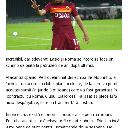
Incredibil, dar adevărat. Lazio și Roma se întorc să facă un
schimb de piață la patruzeci de ani după ultimul.
Atacantul spaniol Pedro, eliminat din echipă de Mourinho, a
încheiat un acord cu clubul biancoceleste, de la care va primi
aceeași sumă (în jur de 3 milioane) care i-a fost garantată în
contractul cu Roma. Clubul Giallorossi l-a lăsat să plece fără
nicio despăgubire, este un transfer fără costuri.
În orice caz, există economii considerabile pentru romani.
Fostul atacant al lui Chelsea ar fi costat clubul lui Friedkin încă
8 milioane de euro pentru următoarele două sezoane. De