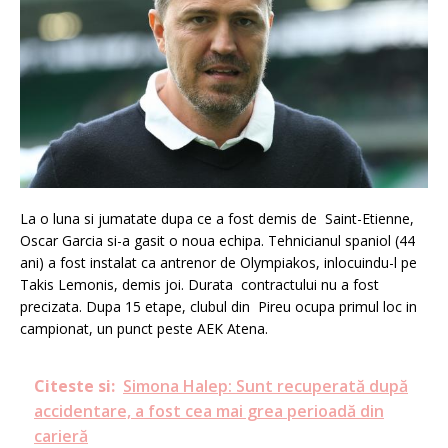
La o luna si jumatate dupa ce a fost demis de Saint-Etienne,
Oscar Garcia si-a gasit o noua echipa. Tehnicianul spaniol (44
ani) a fost instalat ca antrenor de Olympiakos, inlocuindu-l pe
Takis Lemonis, demis joi. Durata contractului nu a fost
precizata. Dupa 15 etape, clubul din Pireu ocupa primul loc in
campionat, un punct peste AEK Atena.
Citeste si:
Simona Halep: Sunt recuperată după
accidentare, a fost cea mai grea perioadă din
carieră