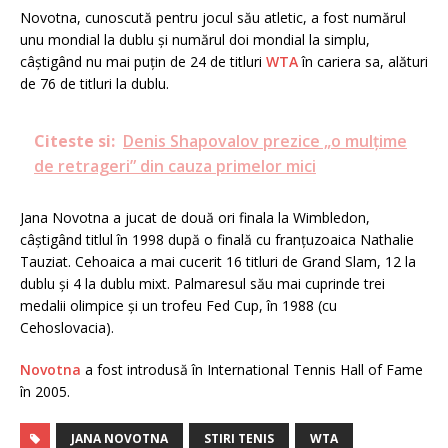
Novotna, cunoscută pentru jocul său atletic, a fost numărul
unu mondial la dublu și numărul doi mondial la simplu,
câștigând nu mai puțin de 24 de titluri
WTA
în cariera sa, alături
de 76 de titluri la dublu.
Citeste si:
Denis Shapovalov prezice „o mulțime
de retrageri” din cauza primelor mici
Jana Novotna a jucat de două ori finala la Wimbledon,
câștigând titlul în 1998 după o finală cu franțuzoaica Nathalie
Tauziat. Cehoaica a mai cucerit 16 titluri de Grand Slam, 12 la
dublu și 4 la dublu mixt. Palmaresul său mai cuprinde trei
medalii olimpice și un trofeu Fed Cup, în 1988 (cu
Cehoslovacia).
Novotna
a fost introdusă în International Tennis Hall of Fame
în 2005.
JANA NOVOTNA
STIRI TENIS
WTA