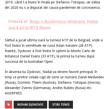
2019, când l-a învins în finală pe Stefanos Tsitsipas, iar ediţia
din 2020 nu s-a disputat din cauza pandemiei de coronavirus.
Citeste si:
Begu și Buzărnescu eliminate. Halep
joacă azi la WTA Miami
Sârbul a jucat ultima oară la turneul ATP de la Belgrad, unde a
fost învins în semifinale de rusul Aslan Karaţev (28 ATP).
Înainte, Djokovic a fost învins în optimi la Monte Carlo de
britanicul Daniel Evans (33 ATP), la primul lui turneu după
succesul de la Australian Open.
În absenţa lui Djokovic, Nadal va deveni favorit principal, în
timp ce printre ceilalţi capi de serie se numără Daniil Medvedev
(Rusia), Dominic Thiem (Austria), Stefanos Tsitsipas (Grecia),
Alexander Zverev (Germania), Andrei Rublev (Rusia) etc.
AGERPRES
NOVAK DJOKOVIC
STIRI TENIS