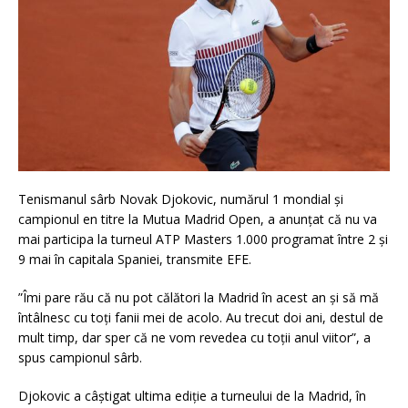
Tenismanul sârb Novak Djokovic, numărul 1 mondial şi
campionul en titre la Mutua Madrid Open, a anunţat că nu va
mai participa la turneul ATP Masters 1.000 programat între 2 şi
9 mai în capitala Spaniei, transmite EFE.
”Îmi pare rău că nu pot călători la Madrid în acest an şi să mă
întâlnesc cu toţi fanii mei de acolo. Au trecut doi ani, destul de
mult timp, dar sper că ne vom revedea cu toţii anul viitor”, a
spus campionul sârb.
Djokovic a câştigat ultima ediţie a turneului de la Madrid, în