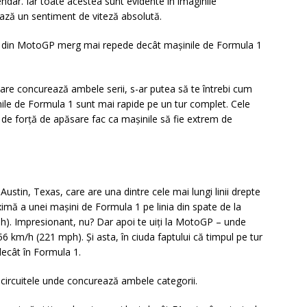
alendar. Iar toate acestea sunt evidente în imaginile
iază un sentiment de viteză absolută.
le din MotoGP merg mai repede decât mașinile de Formula 1
e care concurează ambele serii, s-ar putea să te întrebi cum
nile de Formula 1 sunt mai rapide pe un tur complet. Cele
 de forță de apăsare fac ca mașinile să fie extrem de
ustin, Texas, care are una dintre cele mai lungi linii drepte
imă a unei mașini de Formula 1 pe linia din spate de la
). Impresionant, nu? Dar apoi te uiți la MotoGP – unde
6 km/h (221 mph). Și asta, în ciuda faptului că timpul pe tur
ecât în Formula 1.
circuitele unde concurează ambele categorii.