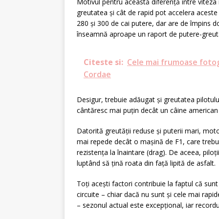
Motivul pentru această diferență între viteza 
greutatea și cât de rapid pot accelera aces
280 și 300 de cai putere, dar are de împins d
înseamnă aproape un raport de putere-greuta
Citeste si:
Cele mai frumoase fotogra
Cordae
Desigur, trebuie adăugat și greutatea pilotului
cântăresc mai puțin decât un câine american
Datorită greutății reduse și puterii mari, mo
mai repede decât o mașină de F1, care trebu
rezistența la înaintare (drag). De aceea, piloț
luptând să țină roata din față lipită de asfalt.
Toți acești factori contribuie la faptul că sun
circuite – chiar dacă nu sunt și cele mai rap
– sezonul actual este excepțional, iar record