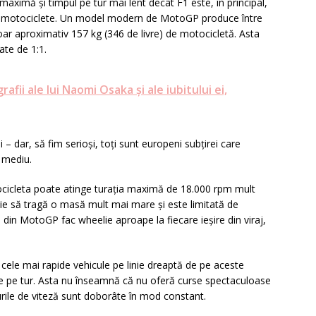
maximă și timpul pe tur mai lent decât F1 este, în principal,
te motociclete. Un model modern de MotoGP produce între
oar aproximativ 157 kg (346 de livre) de motocicletă. Asta
te de 1:1.
fii ale lui Naomi Osaka și ale iubitului ei,
 – dar, să fim serioși, toți sunt europeni subțirei care
 mediu.
tocicleta poate atinge turația maximă de 18.000 rpm mult
ie să tragă o masă mult mai mare și este limitată de
ii din MotoGP fac wheelie aproape la fiecare ieșire din viraj,
t cele mai rapide vehicule pe linie dreaptă de pe aceste
ide pe tur. Asta nu înseamnă că nu oferă curse spectaculoase
urile de viteză sunt doborâte în mod constant.