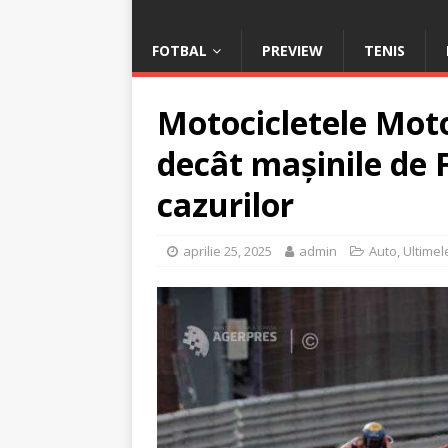
FOTBAL
PREVIEW
TENIS
Motocicletele Mot
decât mașinile de 
cazurilor
aprilie 25, 2025
admin
Auto
,
Ultimel