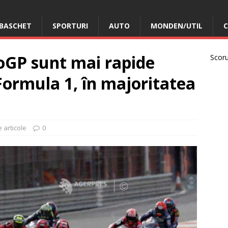
BASCHET
SPORTURI
AUTO
MONDEN/UTIL
C
oGP sunt mai rapide
Scorur
Formula 1, în majoritatea
e articole
0