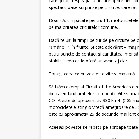
care îți taie respirația la fiecare oprire din c
spectaculoase surprinse pe circuite, care rad
Doar că, din păcate pentru F1, motociclete
pe majoritatea circuitelor comune…
Dacă te uiți la timpii pe tur de pe circuite p
rămâne F1 în frunte. Și este adevărat – mași
patru puncte de contact și cantitatea imensă
stabile, ceea ce le oferă un avantaj clar.
Totuși, ceea ce nu vezi este viteza maximă.
Să luăm exemplul Circuit of the Americas din A
din calendarul ambelor competiții. Viteza max
COTA este de aproximativ 330 km/h (205 mph
motocicletele ating o viteză amețitoare de 35
este cu aproximativ 25 de secunde mai lent d
Aceeași poveste se repetă pe aproape toate 