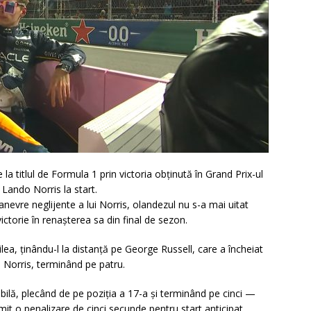
 titlul de Formula 1 prin victoria obținută în Grand Prix-ul
 Lando Norris la start.
vre neglijente a lui Norris, olandezul nu s-a mai uitat
ictorie în renașterea sa din final de sezon.
oilea, ținându-l la distanță pe George Russell, care a încheiat
ui Norris, terminând pe patru.
ilă, plecând de pe poziția a 17-a și terminând pe cinci —
rimit o penalizare de cinci secunde pentru start anticipat.