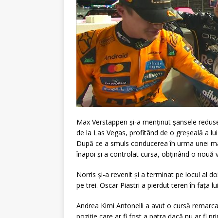
Max Verstappen și-a menținut șansele reduse la
de la Las Vegas, profitând de o greșeală a lui
După ce a smuls conducerea în urma unei mane
înapoi și a controlat cursa, obținând o nouă v
Norris și-a revenit și a terminat pe locul al d
pe trei. Oscar Piastri a pierdut teren în fața l
Andrea Kimi Antonelli a avut o cursă remarcab
poziție care ar fi fost a patra dacă nu ar fi p