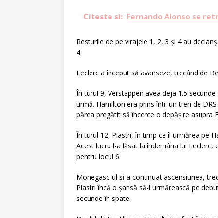
Citeste si:
Fernando Alonso se retr
Resturile de pe virajele 1, 2, 3 și 4 au declan
4.
Leclerc a început să avanseze, trecând de Bea
În turul 9, Verstappen avea deja 1.5 secunde a
urmă. Hamilton era prins într-un tren de DRS 
părea pregătit să încerce o depășire asupra Fe
În turul 12, Piastri, în timp ce îl urmărea pe Ha
Acest lucru l-a lăsat la îndemâna lui Leclerc, c
pentru locul 6.
Monegasc-ul și-a continuat ascensiunea, trecâ
Piastri încă o șansă să-l urmărească pe debu
secunde în spate.