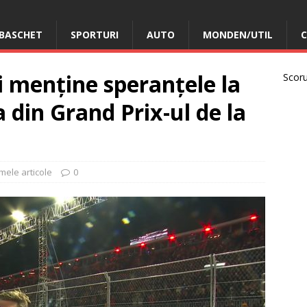
BASCHET
SPORTURI
AUTO
MONDEN/UTIL
C
 menține speranțele la
Scorur
ia din Grand Prix-ul de la
imele articole
0