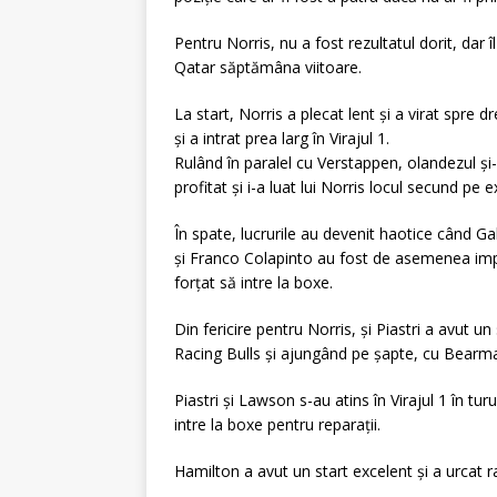
Pentru Norris, nu a fost rezultatul dorit, dar îl 
Qatar săptămâna viitoare.
La start, Norris a plecat lent și a virat spre d
și a intrat prea larg în Virajul 1.
Rulând în paralel cu Verstappen, olandezul și-a
profitat și i-a luat lui Norris locul secund pe ex
În spate, lucrurile au devenit haotice când Ga
și Franco Colapinto au fost de asemenea impli
forțat să intre la boxe.
Din fericire pentru Norris, și Piastri a avut 
Racing Bulls și ajungând pe șapte, cu Bearm
Piastri și Lawson s-au atins în Virajul 1 în tu
intre la boxe pentru reparații.
Hamilton a avut un start excelent și a urcat ra