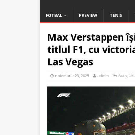
FOTBAL
PREVIEW
TENIS
Max Verstappen își
titlul F1, cu victor
Las Vegas
noiembrie 23, 2025
admin
Auto
,
Ult