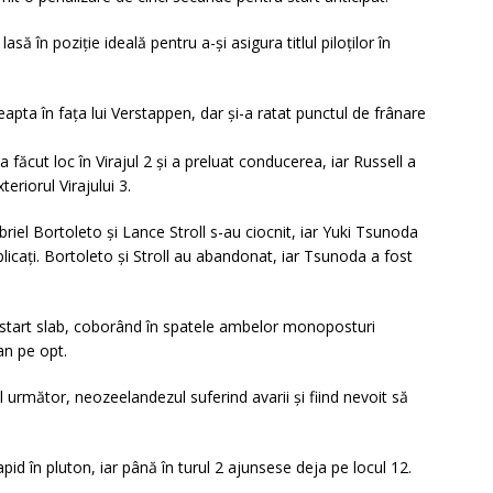
lasă în poziție ideală pentru a-și asigura titlul piloților în
reapta în fața lui Verstappen, dar și-a ratat punctul de frânare
 făcut loc în Virajul 2 și a preluat conducerea, iar Russell a
teriorul Virajului 3.
briel Bortoleto și Lance Stroll s-au ciocnit, iar Yuki Tsunoda
cați. Bortoleto și Stroll au abandonat, iar Tsunoda a fost
un start slab, coborând în spatele ambelor monoposturi
an pe opt.
rul următor, neozeelandezul suferind avarii și fiind nevoit să
pid în pluton, iar până în turul 2 ajunsese deja pe locul 12.