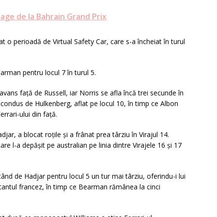
age de la Bahrain Grand Prix
șat o perioadă de Virtual Safety Car, care s-a încheiat în turul
rman pentru locul 7 în turul 5.
vans față de Russell, iar Norris se afla încă trei secunde în
condus de Hulkenberg, aflat pe locul 10, în timp ce Albon
rrari-ului din față.
djar, a blocat roțile și a frânat prea târziu în Virajul 14.
are l-a depășit pe australian pe linia dintre Virajele 16 și 17
nd de Hadjar pentru locul 5 un tur mai târziu, oferindu-i lui
tantul francez, în timp ce Bearman rămânea la cinci