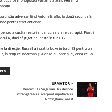
upt după ce monopostul Williams a atins Ferrari-ul,
arații.
orul său adversar fiind Antonelli, aflat la două secunde în
nde pentru start anticipat.
entru a curăța resturile, dar cursa s-a reluat rapid, Piastri
cul 6, duel câștigat de Piastri în turul 17.
 la direcție, Russell a intrat la boxe în turul 18 pentru un
 7, în timp ce Bearman și Alonso au oprit și ei, ceea ce l-a
PPEN
URMĂTOR
Verdictul lui Virgil van Dijk despre
înfrângerea lui Liverpool împotriva lui
Nottingham Forest