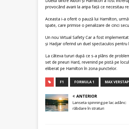
Duelul dintre Albon și Hamilton a fost întrer
provocând avarii la aripa față ce necesitau rep
Aceasta i-a oferit o pauză lui Hamilton, următ
spate, care primise o penalizare de cinci secu
Un nou Virtual Safety Car a fost implementat p
și Hadjar oferind un duel spectaculos pentru lo
La câteva tururi după ce s-a plâns de probleme
set de pneuri Hard, revenind pe pistă pe locul
eliberat pe Hamilton în zona punctelor.
F1
FORMULA 1
MAX VERSTA
ANTERIOR
Lanseta spinning pe lac adânc:
răbdare în straturi