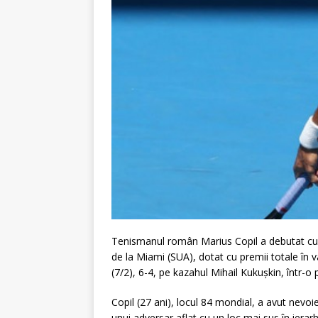
Tenismanul român Marius Copil a debutat cu d
de la Miami (SUA), dotat cu premii totale în v
(7/2), 6-4, pe kazahul Mihail Kukuşkin, într-o 
Copil (27 ani), locul 84 mondial, a avut nevo
unui adversar aflat cu un loc mai sus în ierar