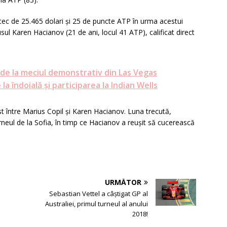
 cec de 25.465 dolari şi 25 de puncte ATP în urma acestui
rusul Karen Hacianov (21 de ani, locul 41 ATP), calificat direct
 de la meciul demonstrativ din Las Vegas
la îndoială și participarea la Indian Wells
ist între Marius Copil şi Karen Hacianov. Luna trecută,
rneul de la Sofia, în timp ce Hacianov a reuşit să cucerească
URMĂTOR
Sebastian Vettel a câștigat GP al
Australiei, primul turneul al anului
2018!