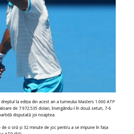
reptul la ediţia din acest an a turneului Masters 1.000 ATP
aloare de 7.972.535 dolari, învingându-l în două seturi, 7-6
partidă disputată joi noaptea.
ie de o oră şi 32 minute de joc pentru a se impune în faţa
hia ATP (83).