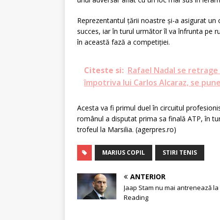
Reprezentantul ţării noastre şi-a asigurat un
succes, iar în turul următor îl va înfrunta pe 
în această fază a competiţiei.
Citeste si:
Rafael Nadal se retrage
împotriva lui Carlos Alcaraz, se pune 
Acesta va fi primul duel în circuitul profesion
românul a disputat prima sa finală ATP, în tu
trofeul la Marsilia. (agerpres.ro)
MARIUS COPIL
STIRI TENIS
ANTERIOR
Jaap Stam nu mai antrenează la
Reading