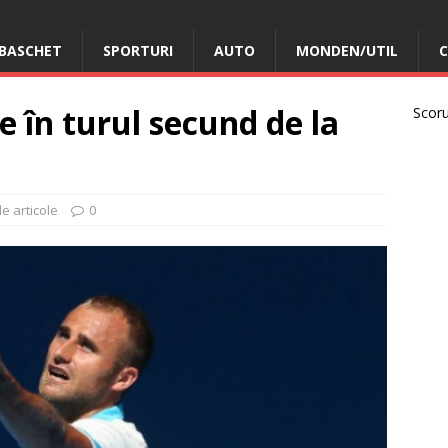
BASCHET
SPORTURI
AUTO
MONDEN/UTIL
C
e în turul secund de la
Scorur
le articole
0