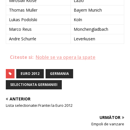
Miroslav Klose
Lazio
Thomas Muller
Bayern Munich
Lukas Podolski
Koln
Marco Reus
Monchengladbach
Andre Schurrle
Leverkusen
Citeste si:
Noble se va opera la spate
EURO 2012
GERMANIA
SELECTIONATA GERMANIEI
ANTERIOR
Lista selectionatei Frantei la Euro 2012
URMĂTOR
Empoli de vanzare