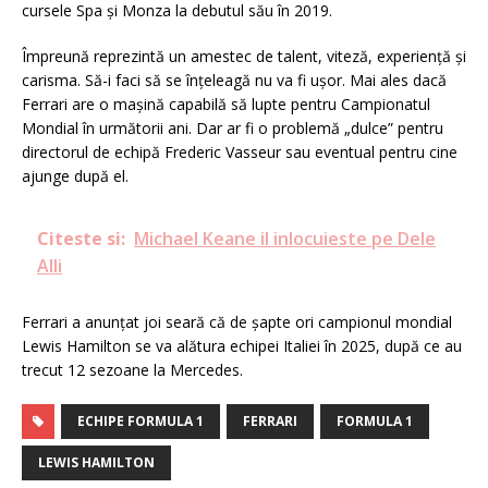
cursele Spa și Monza la debutul său în 2019.
Împreună reprezintă un amestec de talent, viteză, experiență și
carisma. Să-i faci să se înțeleagă nu va fi ușor. Mai ales dacă
Ferrari are o mașină capabilă să lupte pentru Campionatul
Mondial în următorii ani. Dar ar fi o problemă „dulce” pentru
directorul de echipă Frederic Vasseur sau eventual pentru cine
ajunge după el.
Citeste si:
Michael Keane il inlocuieste pe Dele
Alli
Ferrari a anunțat joi seară că de șapte ori campionul mondial
Lewis Hamilton se va alătura echipei Italiei în 2025, după ce au
trecut 12 sezoane la Mercedes.
ECHIPE FORMULA 1
FERRARI
FORMULA 1
LEWIS HAMILTON