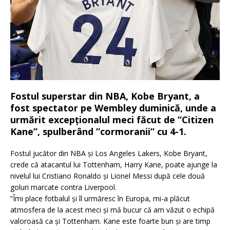
Fostul superstar din NBA, Kobe Bryant, a
fost spectator pe Wembley duminică, unde a
urmărit excepționalul meci făcut de ”Citizen
Kane”, spulberând ”cormoranii” cu 4-1.
Fostul jucător din NBA și Los Angeles Lakers, Kobe Bryant,
crede că atacantul lui Tottenham, Harry Kane, poate ajunge la
nivelul lui Cristiano Ronaldo și Lionel Messi după cele două
goluri marcate contra Liverpool.
”Îmi place fotbalul și îl urmăresc în Europa, mi-a plăcut
atmosfera de la acest meci și mă bucur că am văzut o echipă
valoroasă ca și Tottenham. Kane este foarte bun și are timp