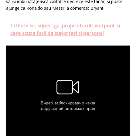
să își îmbunătățească calitățile deorece este tânăr, și poate
ajunge ca Ronaldo sau Messi” a comentat Bryant.
Citeste si:
Superliga: proprietarul Liverpool își
cere scuze față de suporteri și personal