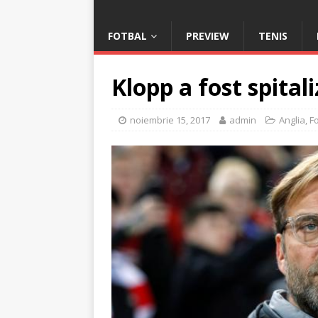
FOTBAL
PREVIEW
TENIS
Klopp a fost spital
noiembrie 15, 2017
admin
Anglia
,
F