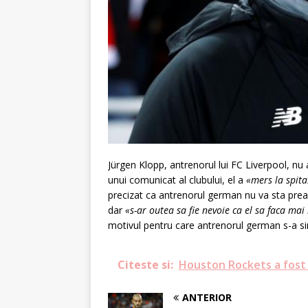
Jürgen Klopp, antrenorul lui FC Liverpool, nu
unui comunicat al clubului, el a
«mers la spita
precizat ca antrenorul german nu va sta prea 
dar
«s-ar outea sa fie nevoie ca el sa faca mai
motivul pentru care antrenorul german s-a sim
Citeste si:
Houston Rockets a fost
ANTERIOR