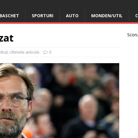
BASCHET
SPORTURI
AUTO
MONDEN/UTIL
C
izat
Scorur
otbal
,
Ultimele articole
0