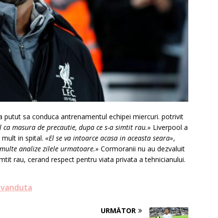
 a putut sa conduca antrenamentul echipei miercuri. potrivit
l ca masura de precautie, dupa ce s-a simtit rau.»
Liverpool a
mult in spital.
«El se va intoarce acasa in aceasta seara»
,
 multe analize zilele urmatoare.»
Cormoranii nu au dezvaluit
tit rau, cerand respect pentru viata privata a tehnicianului.
 vanduta
URMĂTOR