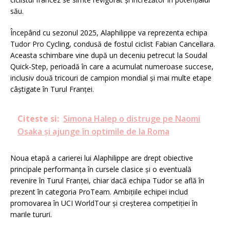
său.
Începând cu sezonul 2025, Alaphilippe va reprezenta echipa
Tudor Pro Cycling, condusă de fostul ciclist Fabian Cancellara.
Aceasta schimbare vine după un deceniu petrecut la Soudal
Quick-Step, perioadă în care a acumulat numeroase succese,
inclusiv două tricouri de campion mondial și mai multe etape
câștigate în Turul Franței.
Citeste si:
Simona Halep o distruge pe Naomi
Osaka și ajunge în optimile de la Roma
Noua etapă a carierei lui Alaphilippe are drept obiective
principale performanța în cursele clasice și o eventuală
revenire în Turul Franței, chiar dacă echipa Tudor se află în
prezent în categoria ProTeam. Ambițiile echipei includ
promovarea în UCI WorldTour și creșterea competiției în
marile tururi.