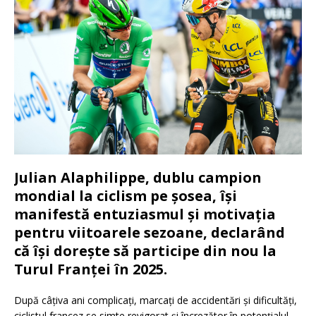
Julian Alaphilippe, dublu campion
mondial la ciclism pe șosea, își
manifestă entuziasmul și motivația
pentru viitoarele sezoane, declarând
că își dorește să participe din nou la
Turul Franței în 2025.
După câțiva ani complicați, marcați de accidentări și dificultăți,
ciclistul francez se simte revigorat și încrezător în potențialul