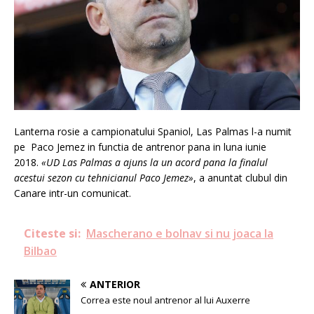
Lanterna rosie a campionatului Spaniol, Las Palmas l-a numit
pe Paco Jemez in functia de antrenor pana in luna iunie
2018.
«UD Las Palmas a ajuns la un acord pana la finalul
acestui sezon cu tehnicianul Paco Jemez»
, a anuntat clubul din
Canare intr-un comunicat.
Citeste si:
Mascherano e bolnav si nu joaca la
Bilbao
ANTERIOR
Correa este noul antrenor al lui Auxerre