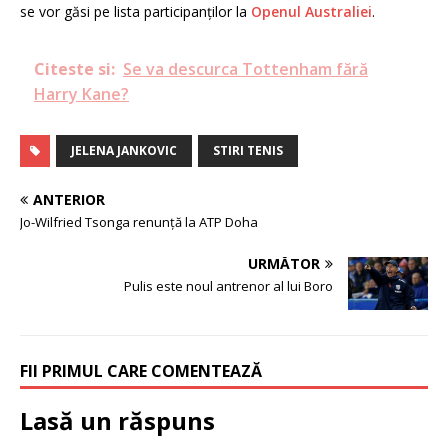
se vor găsi pe lista participanților la
Openul Australiei
.
Citeste si:
Se va descurca Tottenham fără
Harry Kane?
JELENA JANKOVIC
STIRI TENIS
ANTERIOR
Jo-Wilfried Tsonga renunță la ATP Doha
URMĂTOR
Pulis este noul antrenor al lui Boro
FII PRIMUL CARE COMENTEAZĂ
Lasă un răspuns