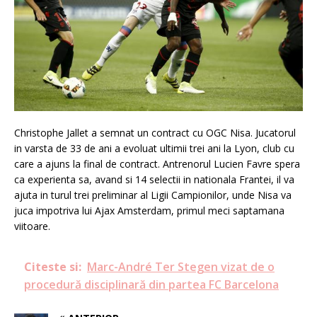
Christophe Jallet a semnat un contract cu OGC Nisa. Jucatorul
in varsta de 33 de ani a evoluat ultimii trei ani la Lyon, club cu
care a ajuns la final de contract. Antrenorul Lucien Favre spera
ca experienta sa, avand si 14 selectii in nationala Frantei, il va
ajuta in turul trei preliminar al Ligii Campionilor, unde Nisa va
juca impotriva lui Ajax Amsterdam, primul meci saptamana
viitoare.
Citeste si:
Marc-André Ter Stegen vizat de o
procedură disciplinară din partea FC Barcelona