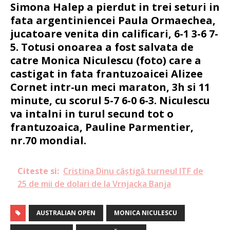
Simona Halep a pierdut in trei seturi in
fata argentiniencei Paula Ormaechea,
jucatoare venita din calificari, 6-1 3-6 7-
5. Totusi onoarea a fost salvata de
catre Monica Niculescu (foto) care a
castigat in fata frantuzoaicei Alizee
Cornet intr-un meci maraton, 3h si 11
minute, cu scorul 5-7 6-0 6-3. Niculescu
va intalni in turul secund tot o
frantuzoaica, Pauline Parmentier,
nr.70 mondial.
Citeste si:
Cristina Dinu câștigă turneul ITF de
25 de mii de dolari de la Vrnjacka Banja
AUSTRALIAN OPEN
MONICA NICULESCU