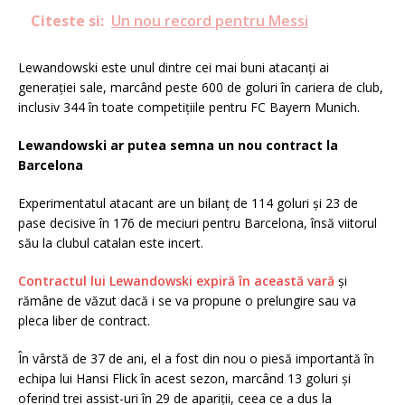
Citeste si:
Un nou record pentru Messi
Lewandowski este unul dintre cei mai buni atacanți ai
generației sale, marcând peste 600 de goluri în cariera de club,
inclusiv 344 în toate competițiile pentru FC Bayern Munich.
Lewandowski ar putea semna un nou contract la
Barcelona
Experimentatul atacant are un bilanț de 114 goluri și 23 de
pase decisive în 176 de meciuri pentru Barcelona, însă viitorul
său la clubul catalan este incert.
Contractul lui Lewandowski expiră în această vară
și
rămâne de văzut dacă i se va propune o prelungire sau va
pleca liber de contract.
În vârstă de 37 de ani, el a fost din nou o piesă importantă în
echipa lui Hansi Flick în acest sezon, marcând 13 goluri și
oferind trei assist-uri în 29 de apariții, ceea ce a dus la