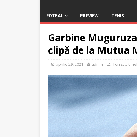
FOTBAL
PREVIEW
TENIS
Garbine Muguruza 
clipă de la Mutua 
aprilie 29, 2021
admin
Tenis
,
Ultimel