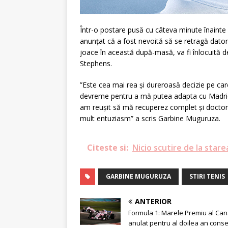
Într-o postare pusă cu câteva minute înainte
anunțat că a fost nevoită să se retragă datori
joace în această după-masă, va fi înlocuită d
Stephens.
”Este cea mai rea și dureroasă decizie pe ca
devreme pentru a mă putea adapta cu Madridu
am reușit să mă recuperez complet și doctorii
mult entuziasm” a scris Garbine Muguruza.
Citeste si:
Nicio scutire de la sta
GARBINE MUGURUZA
STIRI TENIS
ANTERIOR
Formula 1: Marele Premiu al Can
anulat pentru al doilea an conse