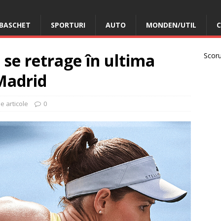
BASCHET
SPORTURI
AUTO
MONDEN/UTIL
C
se retrage în ultima
Scorur
Madrid
e articole
0