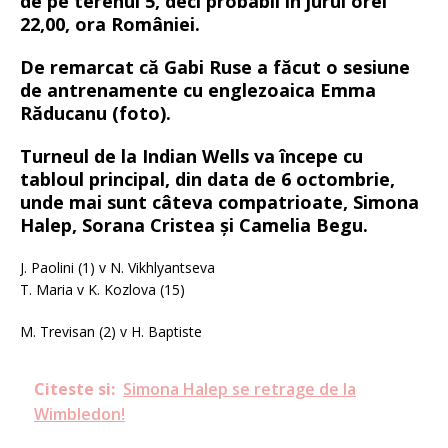
de pe terenul 5, deci probabil în jurul orei
22,00, ora României.
De remarcat că Gabi Ruse a făcut o sesiune
de antrenamente cu englezoaica Emma
Răducanu (foto).
Turneul de la Indian Wells va începe cu
tabloul principal, din data de 6 octombrie,
unde mai sunt câteva compatrioate, Simona
Halep, Sorana Cristea și Camelia Begu.
J. Paolini (1) v N. Vikhlyantseva
T. Maria v K. Kozlova (15)
M. Trevisan (2) v H. Baptiste
Citeste si:
Simona Halep se retrage de la
Wimbledon!