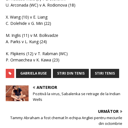
U. Arconada (WC) v A. Rodionova (18)
X. Wang (10) v E. Liang
C. Dolehide v G. Min (22)
M. Inglis (11) v M. Bolkvadze
A. Parks v L. Kung (24)
K. Flipkens (12) v T. Rabman (WC)
P. Ormaechea v K. Kawa (23)
GABRIELA RUSE
STIRI DIN TENIS
STIRI TENIS
ANTERIOR
Pozitivă la virus, Sabalenka se retrage de la Indian
Wells
URMĂTOR
Tammy Abraham a fost chemat în echipa Angliei pentru meciurile
din octombrie