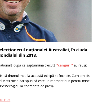
ecționerul naționalei Australiei, în ciuda
Mondialul din 2018.
națională după ce săptămâna trecută
”cangurii”
au reușit
is că drumul meu la această echipă se încheie. Cum am zis
u al vieții mele dar spun că este un moment bun pentru mine
 Postecoglou la conferința de presă.
Horner