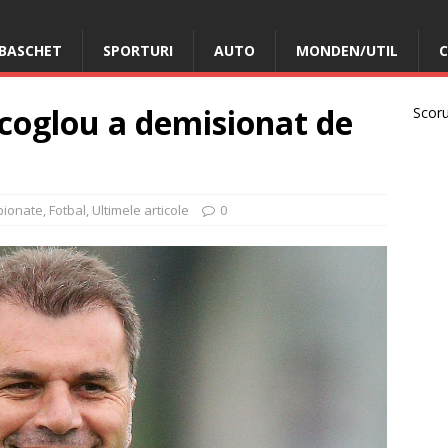
BASCHET
SPORTURI
AUTO
MONDEN/UTIL
C
coglou a demisionat de
Scorur
i
pionate
,
Fotbal
,
Ultimele articole
0