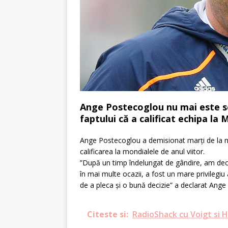
Ange Postecoglou nu mai este sel
faptului că a calificat echipa la 
Ange Postecoglou a demisionat marți de la 
calificarea la mondialele de anul viitor.
”După un timp îndelungat de gândire, am dec
în mai multe ocazii, a fost un mare privilegi
de a pleca și o bună decizie” a declarat Ange
Citeste si:
RadioShack cu Voigt si 