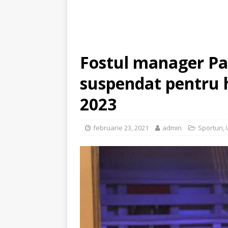
Fostul manager Pa
suspendat pentru h
2023
februarie 23, 2021
admin
Sporturi
,