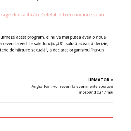
age din calificări. Celelalte trei românce și-au
u urmeze acest program, el nu va mai putea avea o nouă
reveni la vechile sale funcții.
„UCI salută această decizie,
erie de hărțuire sexuală”, a declarat organismul într-un
URMĂTOR
Anglia: Fanii vor reveni la evenimente sportive
începând cu 17 mai