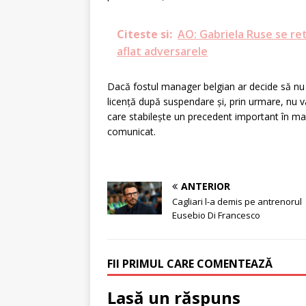
Citeste si:
AO: Gabriela Ruse se retr
aflat adversarele
Dacă fostul manager belgian ar decide să n
licență după suspendare și, prin urmare, nu va 
care stabilește un precedent important în mat
comunicat.
ANTERIOR
Cagliari l-a demis pe antrenorul
Eusebio Di Francesco
FII PRIMUL CARE COMENTEAZĂ
Lasă un răspuns