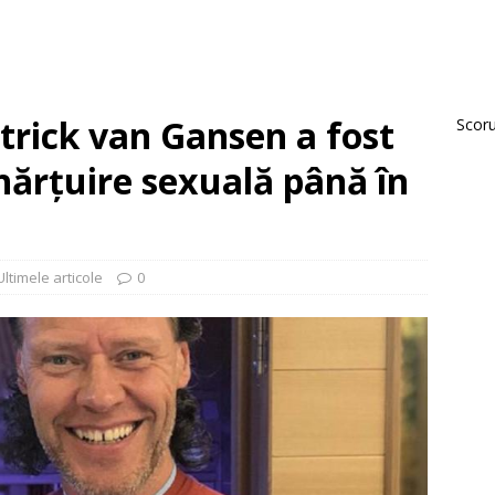
trick van Gansen a fost
Scorur
ărțuire sexuală până în
Ultimele articole
0