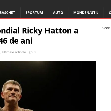
BASCHET
SPORTURI
AUTO
MONDEN/UTIL
C
ndial Ricky Hatton a
Scorur
46 de ani
i
,
Ultimele articole
0