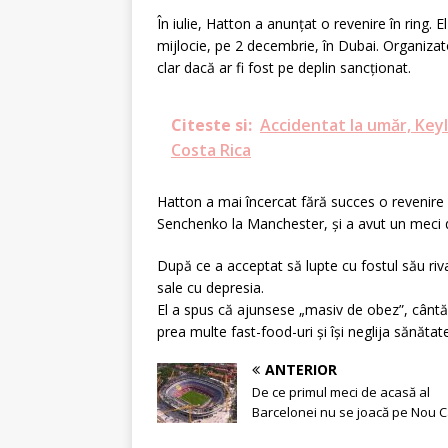
În iulie, Hatton a anunțat o revenire în ring. 
mijlocie, pe 2 decembrie, în Dubai. Organizato
clar dacă ar fi fost pe deplin sancționat.
Citeste si:
Accidentat la umăr, Keyl
Costa Rica
Hatton a mai încercat fără succes o revenire 
Senchenko la Manchester, și a avut un meci 
După ce a acceptat să lupte cu fostul său riva
sale cu depresia.
El a spus că ajunsese „masiv de obez”, cântă
prea multe fast-food-uri și își neglija sănătat
ANTERIOR
De ce primul meci de acasă al
Barcelonei nu se joacă pe Nou 