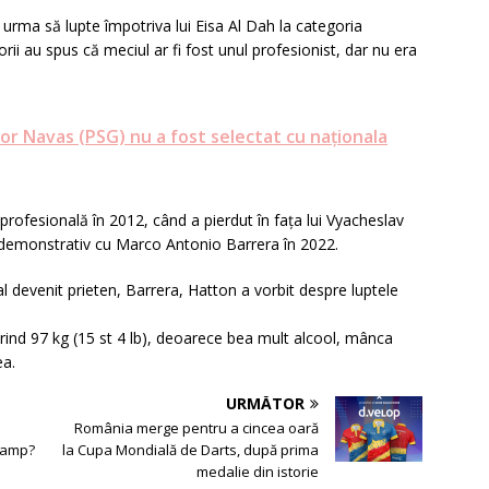
El urma să lupte împotriva lui Eisa Al Dah la categoria
rii au spus că meciul ar fi fost unul profesionist, dar nu era
or Navas (PSG) nu a fost selectat cu naționala
profesională în 2012, când a pierdut în fața lui Vyacheslav
demonstrativ cu Marco Antonio Barrera în 2022.
l devenit prieten, Barrera, Hatton a vorbit despre luptele
rind 97 kg (15 st 4 lb), deoarece bea mult alcool, mânca
ea.
URMĂTOR
România merge pentru a cincea oară
Camp?
la Cupa Mondială de Darts, după prima
medalie din istorie