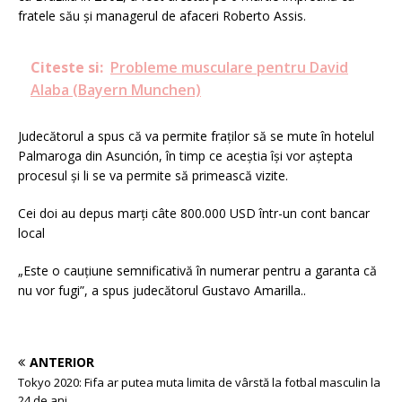
fratele său și managerul de afaceri Roberto Assis.
Citeste si:
Probleme musculare pentru David
Alaba (Bayern Munchen)
Judecătorul a spus că va permite fraților să se mute în hotelul
Palmaroga din Asunción, în timp ce aceștia își vor aștepta
procesul și li se va permite să primească vizite.
Cei doi au depus marți câte 800.000 USD într-un cont bancar
local
„Este o cauțiune semnificativă în numerar pentru a garanta că
nu vor fugi”, a spus judecătorul Gustavo Amarilla..
ANTERIOR
Tokyo 2020: Fifa ar putea muta limita de vârstă la fotbal masculin la
24 de ani