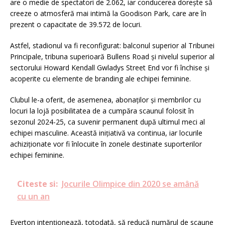
are o medie de spectatori de 2.062, iar conducerea dorește să
creeze o atmosferă mai intimă la Goodison Park, care are în
prezent o capacitate de 39.572 de locuri.
Astfel, stadionul va fi reconfigurat: balconul superior al Tribunei
Principale, tribuna superioară Bullens Road și nivelul superior al
sectorului Howard Kendall Gwladys Street End vor fi închise și
acoperite cu elemente de branding ale echipei feminine.
Clubul le-a oferit, de asemenea, abonaților și membrilor cu
locuri la lojă posibilitatea de a cumpăra scaunul folosit în
sezonul 2024-25, ca suvenir permanent după ultimul meci al
echipei masculine. Această inițiativă va continua, iar locurile
achiziționate vor fi înlocuite în zonele destinate suporterilor
echipei feminine.
Citeste si:
Jocurile Olimpice din 2020 se amână
cu un an
Everton intenționează, totodată, să reducă numărul de scaune