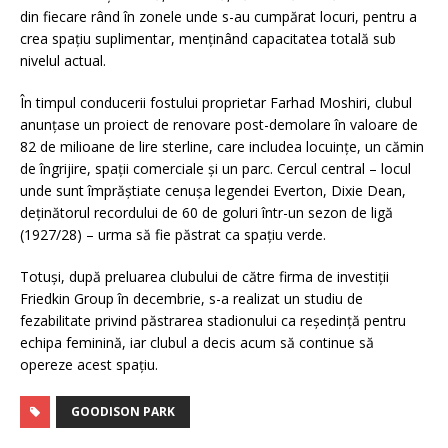
din fiecare rând în zonele unde s-au cumpărat locuri, pentru a
crea spațiu suplimentar, menținând capacitatea totală sub
nivelul actual.
În timpul conducerii fostului proprietar Farhad Moshiri, clubul
anunțase un proiect de renovare post-demolare în valoare de
82 de milioane de lire sterline, care includea locuințe, un cămin
de îngrijire, spații comerciale și un parc. Cercul central – locul
unde sunt împrăștiate cenușa legendei Everton, Dixie Dean,
deținătorul recordului de 60 de goluri într-un sezon de ligă
(1927/28) – urma să fie păstrat ca spațiu verde.
Totuși, după preluarea clubului de către firma de investiții
Friedkin Group în decembrie, s-a realizat un studiu de
fezabilitate privind păstrarea stadionului ca reședință pentru
echipa feminină, iar clubul a decis acum să continue să
opereze acest spațiu.
GOODISON PARK