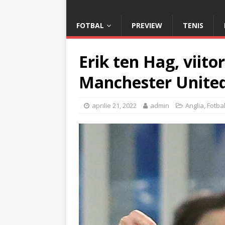
FOTBAL
PREVIEW
TENIS
Erik ten Hag, viito
Manchester Unite
aprilie 21, 2022
admin
Anglia
,
Fotba