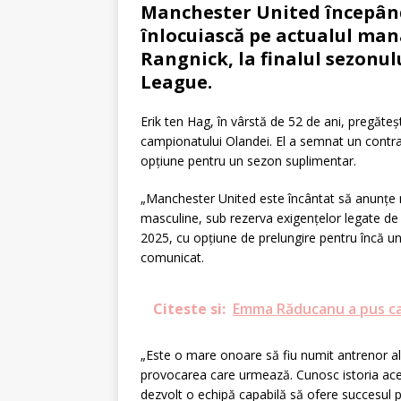
Manchester United începând
înlocuiască pe actualul ma
Rangnick, la finalul sezonul
League.
Erik ten Hag, în vârstă de 52 de ani, pregăte
campionatului Olandei. El a semnat un contra
opţiune pentru un sezon suplimentar.
„Manchester United este încântat să anunţe n
masculine, sub rezerva exigenţelor legate de 
2025, cu opţiune de prelungire pentru încă u
comunicat.
Citeste si:
Emma Răducanu a pus cap
„Este o mare onoare să fiu numit antrenor al
provocarea care urmează. Cunosc istoria aces
dezvolt o echipă capabilă să ofere succesul pe 