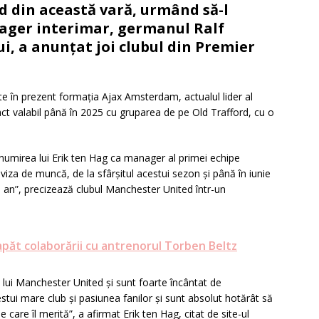
 din această vară, urmând să-l
nager interimar, germanul Ralf
ui, a anunţat joi clubul din Premier
şte în prezent formaţia Ajax Amsterdam, actualul lider al
ct valabil până în 2025 cu gruparea de pe Old Trafford, cu o
umirea lui Erik ten Hag ca manager al primei echipe
viza de muncă, de la sfârşitul acestui sezon şi până în iunie
n an”, precizează clubul Manchester United într-un
ăt colaborării cu antrenorul Torben Beltz
 lui Manchester United şi sunt foarte încântat de
tui mare club şi pasiunea fanilor şi sunt absolut hotărât să
care îl merită”, a afirmat Erik ten Hag, citat de site-ul