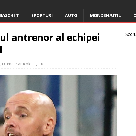
BASCHET
SPORTURI
AUTO
MONDEN/UTIL
C
rul antrenor al echipei
Scorur
d
l
,
Ultimele articole
0